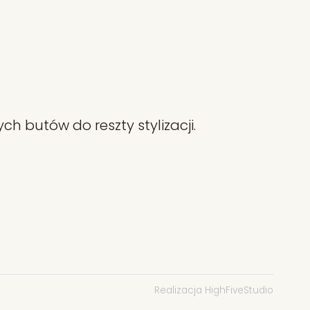
h butów do reszty stylizacji.
Realizacja HighFiveStudio