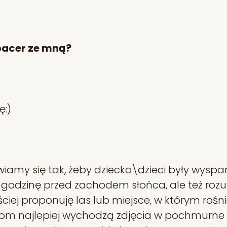
pacer ze mną?
ę:)
amy się tak, żeby dziecko\dzieci były wyspan
ok godzinę przed zachodem słońca, ale też rozu
ciej proponuję las lub miejsce, w którym roś
 najlepiej wychodzą zdjęcia w pochmurne dni