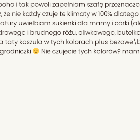
 i boho i tak powoli zapełniam szafę przeznac
 że nie każdy czuje te klimaty w 100% dlateg
atury uwielbiam sukienki dla mamy i córki (a
pudrowego i brudnego różu, oliwkowego, butelk
 taty koszula w tych kolorach plus beżowe\
ogrodniczki
Nie czujecie tych kolorów? mam