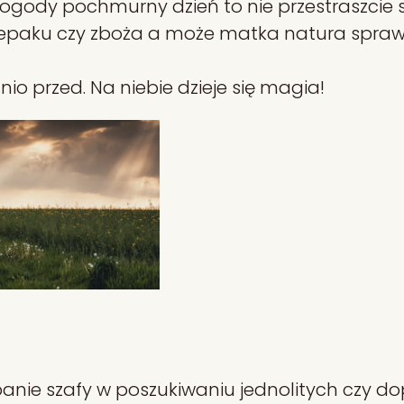
 pogody pochmurny dzień to nie przestraszcie 
w rzepaku czy zboża a może matka natura spra
io przed. Na niebie dzieje się magia!
anie szafy w poszukiwaniu jednolitych czy d