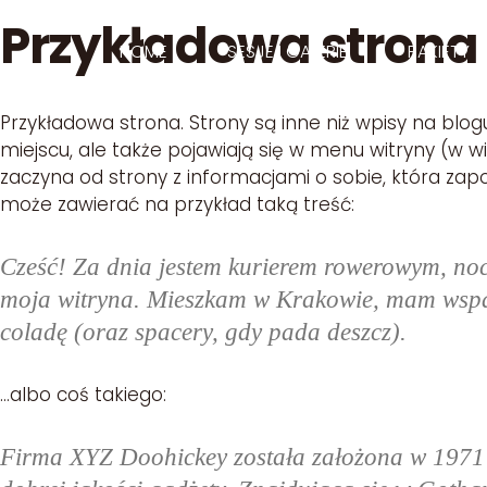
Przejdź
Przykładowa strona
do
HOME
SESJE I GALERIE
PAKIETY
treści
Przykładowa strona. Strony są inne niż wpisy na blog
miejscu, ale także pojawiają się w menu witryny (w
zaczyna od strony z informacjami o sobie, która zap
może zawierać na przykład taką treść:
Cześć! Za dnia jestem kurierem rowerowym, nocą 
moja witryna. Mieszkam w Krakowie, mam wspani
coladę (oraz spacery, gdy pada deszcz).
…albo coś takiego:
Firma XYZ Doohickey została założona w 1971 r