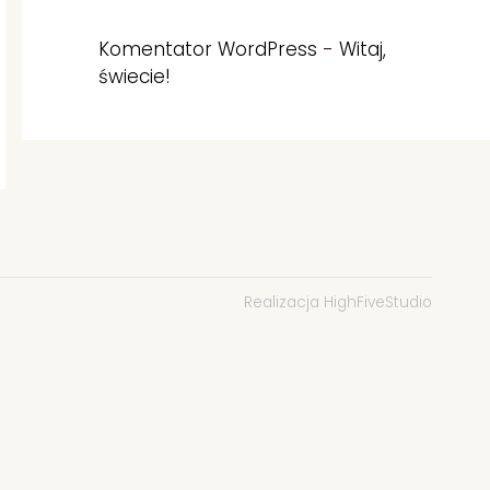
Komentator WordPress
-
Witaj,
świecie!
Realizacja HighFiveStudio