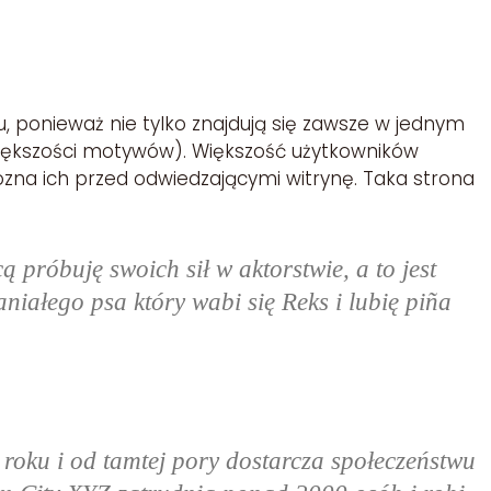
Patka Martyniak
u, ponieważ nie tylko znajdują się zawsze w jednym
 większości motywów). Większość użytkowników
ozna ich przed odwiedzającymi witrynę. Taka strona
próbuję swoich sił w aktorstwie, a to jest
ałego psa który wabi się Reks i lubię piña
oku i od tamtej pory dostarcza społeczeństwu